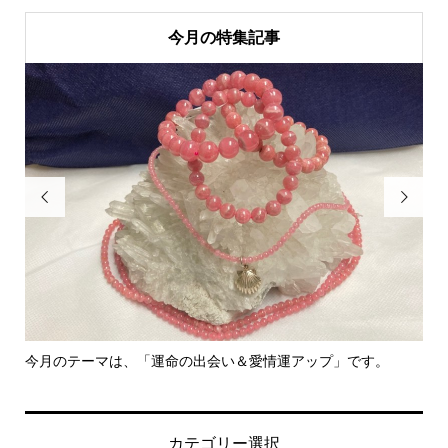
今月の特集記事


今月のテーマは、「運命の出会い＆愛情運アップ」です。
里
カテゴリー選択