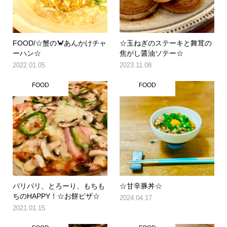
FOOD/☆蟹の🦀あんかけチャ
☆玉ねぎのステーキと舞茸の
ーハン☆
焦がし醤油ソテー☆
2022.01.05
2023.11.08
FOOD
FOOD
パリパリ、とろーり、もちも
☆甘辛豚丼☆
ちのHAPPY！☆お餅ピザ☆
2024.04.17
2021.01.15