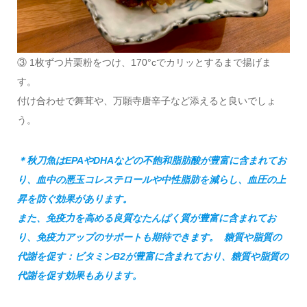
③ 1枚ずつ片栗粉をつけ、170°cでカリッとするまで揚げま
す。
付け合わせで舞茸や、万願寺唐辛子など添えると良いでしょ
う。
＊秋刀魚はEPAやDHAなどの不飽和脂肪酸が豊富に含まれてお
り、血中の悪玉コレステロールや中性脂肪を減らし、血圧の上
昇を防ぐ効果があります。
また、免疫力を高める良質なたんぱく質が豊富に含まれてお
り、免疫力アップのサポートも期待できます。 糖質や脂質の
代謝を促す：ビタミンB2が豊富に含まれており、糖質や脂質の
代謝を促す効果もあります。