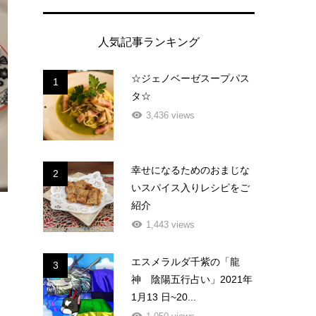
人気記事ランキング
☆ジェノベーゼスープパス
1
タ☆
3,436 views
幸せになるためのおまじな
2
いスパイス入りレシピをご
紹介
1,443 views
エスメラルダ千紫の「龍
3
神 陰陽五行占い」2021年
1月13 日~20...