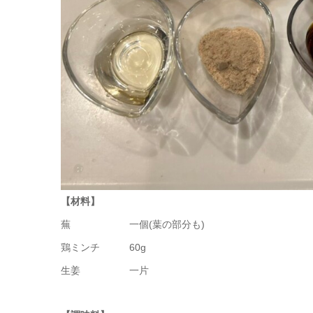
【材料】
蕪 一個(葉の部分も)
鶏ミンチ 60g
生姜 一片