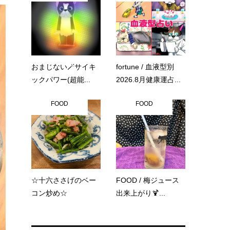
おまじない🪄サイキ
fortune / 血液型別
ックパワー(超能...
2026.8月健康運占...
FOOD
FOOD
☆十六ささげのベー
FOOD / 梅ジュース
コン炒め☆
出来上がり🍹...