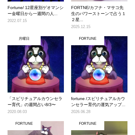
Fortune/ 12星座別ゲオマンシ
FORTNE/カフナ・マサコ先
ー金曜日から一週間の人...
生のパワーストーンで占う１
２星...
2022.07.15
2025.12.15
月曜日
FORTUNE
「スピリチュアルカウンセラ
fortune /スピリチュアルカウ
ー育代」の週間占い8/3〜
ンセラー育代の運気アップ...
2020.08.03
2026.06.28
FORTUNE
FORTUNE