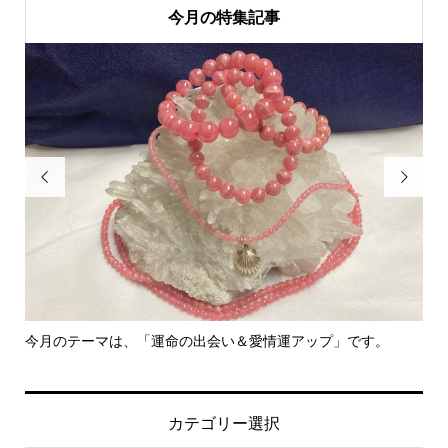
今月の特集記事


今月のテーマは、「運命の出会い＆愛情運アップ」です。
里
カテゴリー選択