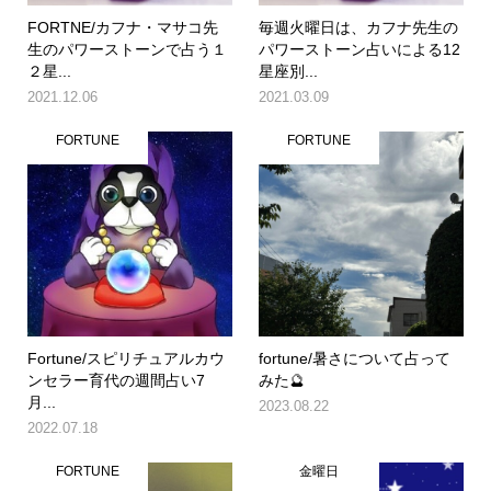
FORTNE/カフナ・マサコ先
毎週火曜日は、カフナ先生の
生のパワーストーンで占う１
パワーストーン占いによる12
２星...
星座別...
2021.12.06
2021.03.09
FORTUNE
FORTUNE
Fortune/スピリチュアルカウ
fortune/暑さについて占って
ンセラー育代の週間占い7
みた🔮
月...
2023.08.22
2022.07.18
FORTUNE
金曜日