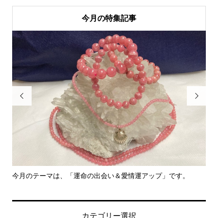
今月の特集記事


今月のテーマは、「運命の出会い＆愛情運アップ」です。
里
カテゴリー選択