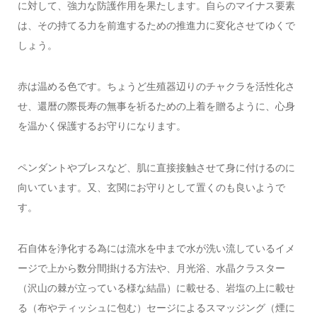
に対して、強力な防護作用を果たします。自らのマイナス要素
は、その持てる力を前進するための推進力に変化させてゆくで
しょう。
赤は温める色です。ちょうど生殖器辺りのチャクラを活性化さ
せ、還暦の際長寿の無事を祈るための上着を贈るように、心身
を温かく保護するお守りになります。
ペンダントやブレスなど、肌に直接接触させて身に付けるのに
向いています。又、玄関にお守りとして置くのも良いようで
す。
石自体を浄化する為には流水を中まで水が洗い流しているイメ
ージで上から数分間掛ける方法や、月光浴、水晶クラスター
（沢山の棘が立っている様な結晶）に載せる、岩塩の上に載せ
る（布やティッシュに包む）セージによるスマッジング（煙に