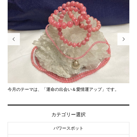


今月のテーマは、「運命の出会い＆愛情運アップ」です。
里
カテゴリー選択
パワースポット