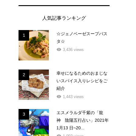
人気記事ランキング
☆ジェノベーゼスープパス
1
タ☆
3,436 views
幸せになるためのおまじな
2
いスパイス入りレシピをご
紹介
1,443 views
エスメラルダ千紫の「龍
3
神 陰陽五行占い」2021年
1月13 日~20...