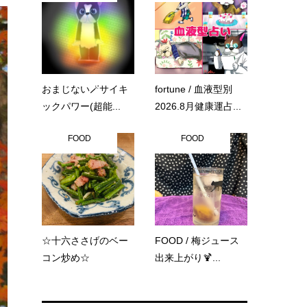
おまじない🪄サイキ
fortune / 血液型別
ックパワー(超能...
2026.8月健康運占...
FOOD
FOOD
☆十六ささげのベー
FOOD / 梅ジュース
コン炒め☆
出来上がり🍹...