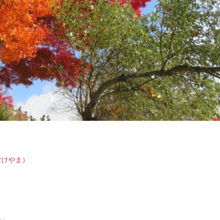
むけやま）
り