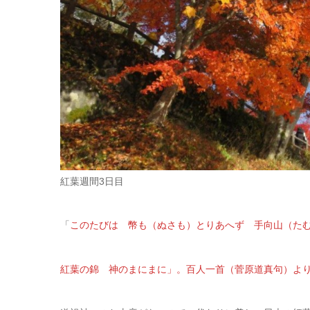
紅葉週間3日目
「
このたびは 幣も（ぬさも）とりあへず 手向山（た
紅葉の錦 神のまにまに」。百人一首（菅原道真句）よ