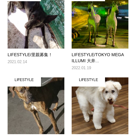
LIFESTYLE/里親募集！
LIFESTYLE/TOKYO MEGA
ILLUMI 大井...
2021.02.14
2022.01.19
LIFESTYLE
LIFESTYLE