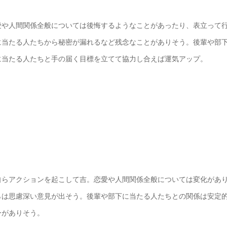
愛や人間関係全般については後悔するようなことがあったり、表立って
に当たる人たちから秘密が漏れるなど残念なことがありそう。後輩や部
に当たる人たちと手の届く目標を立てて協力し合えば運気アップ。
自らアクションを起こして吉。恋愛や人間関係全般については変化があ
らは思慮深い意見が出そう。後輩や部下に当たる人たちとの関係は安定
ーがありそう。