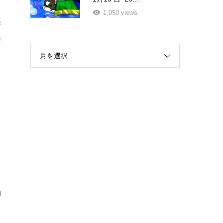
1,050 views
行
下
月を選択
り
的