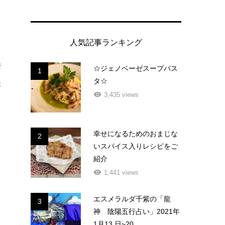
人気記事ランキング
者
☆ジェノベーゼスープパス
1
タ☆
た
3,435 views
幸せになるためのおまじな
2
いスパイス入りレシピをご
紹介
1,441 views
エスメラルダ千紫の「龍
3
神 陰陽五行占い」2021年
1月13 日~20...