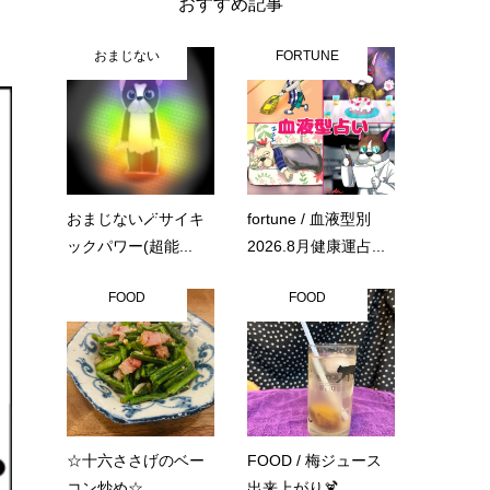
おすすめ記事
おまじない
FORTUNE
おまじない🪄サイキ
fortune / 血液型別
ックパワー(超能...
2026.8月健康運占...
FOOD
FOOD
☆十六ささげのベー
FOOD / 梅ジュース
コン炒め☆
出来上がり🍹...