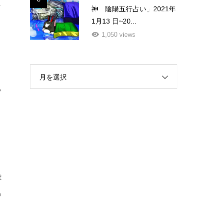
し
神 陰陽五行占い」2021年
1月13 日~20...
1,050 views
ト
月を選択
い
り
難
あ
ょ