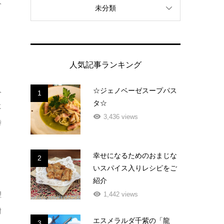
人
未分類
ま
人気記事ランキング
人
☆ジェノベーゼスープパス
1
タ☆
に
3,436 views
時
幸せになるためのおまじな
2
いスパイス入りレシピをご
紹介
理
1,442 views
耐
エスメラルダ千紫の「龍
3