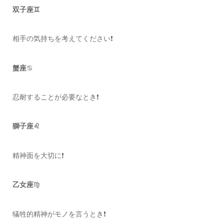
双子座♊️
相手の気持ちを考えてください❗️
蟹座
♋️
忍耐することが必要なとき❗️
獅子座♌️
精神面を大切に❗️
乙女座
♍️
犠牲的精神がモノを言うとき❗️