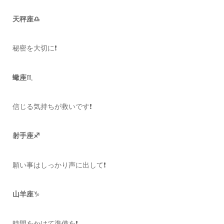
天秤座♎️
秘密を大切に❗️
蠍座
♏️
信じる気持ちが救いです❗️
射手座♐️
願い事はしっかり声に出して❗️
山羊座
♑️
時間をかけて準備を❗️