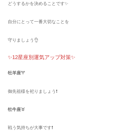
どうするかを決めることです✨
自分にとって一番大切なことを
守りましょう👌
✨12星座別運気アップ対策✨
牡羊座♈️
御先祖様を祀りましょう❗️
牡牛座♉️
戦う気持ちが大事です❗️