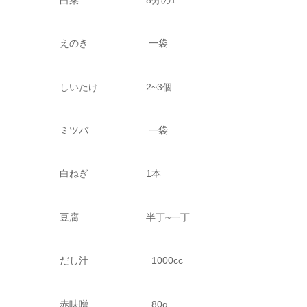
えのき 一袋
しいたけ 2~3個
ミツバ 一袋
白ねぎ 1本
豆腐 半丁~一丁
だし汁 1000cc
赤味噌 80g