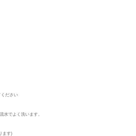
てください
せ流水でよく洗います。
ります)