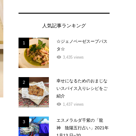
人気記事ランキング
☆ジェノベーゼスープパス
1
タ☆
3,435 views
幸せになるためのおまじな
2
いスパイス入りレシピをご
紹介
1,437 views
エスメラルダ千紫の「龍
3
神 陰陽五行占い」2021年
1月13 日~20...