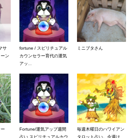
マサ
fortune / スピリチュアル
ミニブタさん
トーン
カウンセラー育代の運気
アッ...
セー
Fortune/運気アップ週間
毎週木曜日のハワイアン
占い スピリチュアルカウ
タロット占い。今週は、