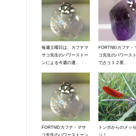
毎週土曜日は、カフナマ
FORTNE/カフナ・
サコ先生のパワーストー
コ先生のパワース
ンによる今週の運...
で占う１２星...
FORTNE/カフナ・マサ
トンボからのメッ
コ先生のパワーストーン
ジ！