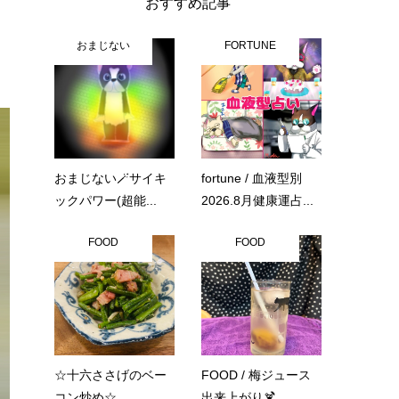
おすすめ記事
おまじない
FORTUNE
おまじない🪄サイキ
fortune / 血液型別
ックパワー(超能...
2026.8月健康運占...
FOOD
FOOD
☆十六ささげのベー
FOOD / 梅ジュース
コン炒め☆
出来上がり🍹...