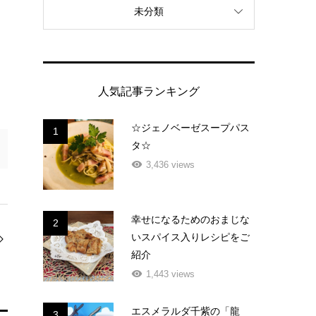
未分類
人気記事ランキング
☆ジェノベーゼスープパス
1
タ☆
3,436 views
幸せになるためのおまじな
2
いスパイス入りレシピをご
紹介
1,443 views
エスメラルダ千紫の「龍
3