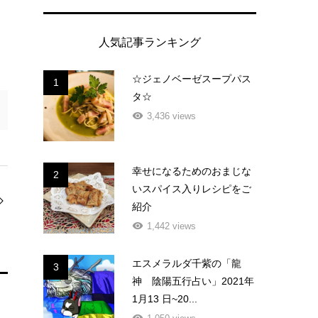
人気記事ランキング
☆ジェノベーゼスープパス
1
タ☆
3,436 views
幸せになるためのおまじな
2
いスパイス入りレシピをご
紹介
1,442 views
エスメラルダ千紫の「龍
3
神 陰陽五行占い」2021年
1月13 日~20...