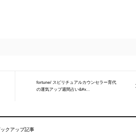
fortune/ スピリチュアルカウンセラー育代
の運気アップ週間占い&#x...
ピックアップ記事