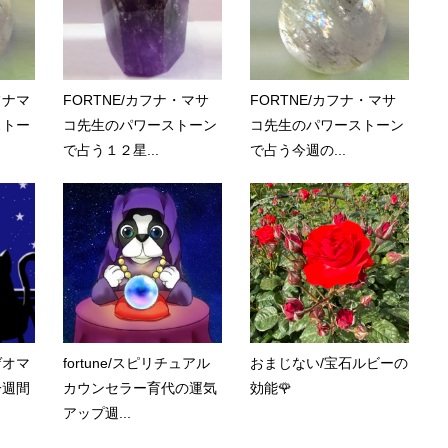
フナマ
FORTNE/カフナ・マサ
FORTNE/カフナ・マサ
ストー
コ先生のパワーストーン
コ先生のパワーストーン
で占う１２星...
で占う今週の...
別ゲオマ
fortune/スピリチュアル
おまじない/宝石ルビーの
一週間
カウンセラー育代の運気
効能🌹
アップ週...