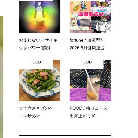
おまじない🪄サイキ
fortune / 血液型別
ックパワー(超能...
2026.8月健康運占...
FOOD
FOOD
☆十六ささげのベー
FOOD / 梅ジュース
コン炒め☆
出来上がり🍹...