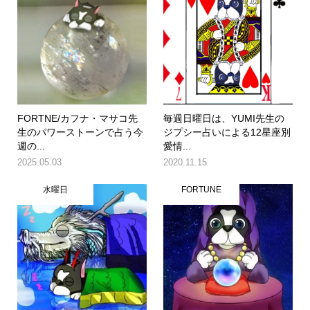
FORTNE/カフナ・マサコ先
毎週日曜日は、YUMI先生の
生のパワーストーンで占う今
ジプシー占いによる12星座別
週の...
愛情...
2025.05.03
2020.11.15
水曜日
FORTUNE