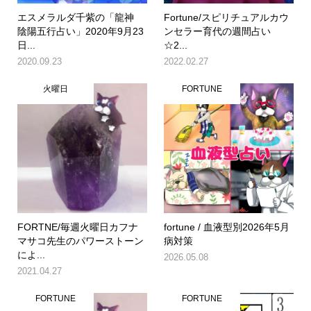
エスメラルダ千紫の「龍神
Fortune/スピリチュアルカウ
陰陽五行占い」2020年9月23
ンセラー育代の週間占い
日...
☆2...
2020.09.23
2022.02.27
火曜日
FORTUNE
FORTNE/毎週火曜日カフナ
fortune / 血液型別2026年5月
マサコ先生のパワーストーン
病対策
によ...
2026.05.08
2021.04.27
FORTUNE
FORTUNE