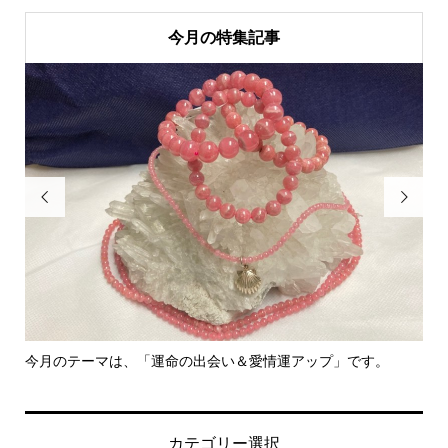
今月の特集記事


今月のテーマは、「運命の出会い＆愛情運アップ」です。
里
カテゴリー選択