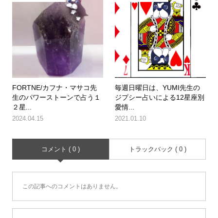
FORTNE/カフナ・マサコ先
毎週日曜日は、YUMI先生の
生のパワーストーンで占う１
ジプシー占いによる12星座別
２星...
愛情...
2024.04.15
2021.01.10
コメント ( 0 )
トラックバック ( 0 )
この記事へのコメントはありません。