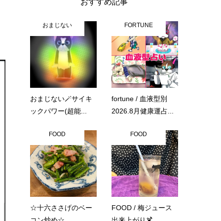
おすすめ記事
おまじない
FORTUNE
おまじない🪄サイキ
fortune / 血液型別
ックパワー(超能...
2026.8月健康運占...
FOOD
FOOD
☆十六ささげのベー
FOOD / 梅ジュース
コン炒め☆
出来上がり🍹...