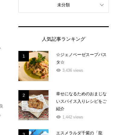
未分類
と
人気記事ランキング
い
☆ジェノベーゼスープパス
1
。
タ☆
3,436 views
幸せになるためのおまじな
2
いスパイス入りレシピをご
良
紹介
で
1,442 views
エスメラルダ千紫の「龍
3