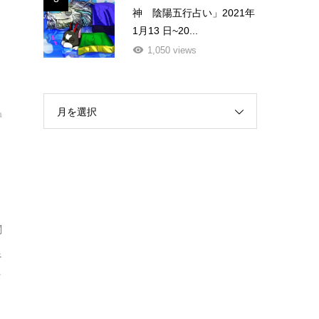
神 陰陽五行占い」2021年
1月13 日~20...
1,050 views
月を選択
持
関
良
ク