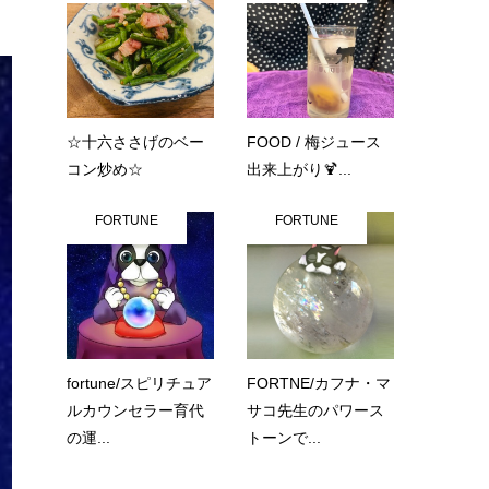
☆十六ささげのベー
FOOD / 梅ジュース
コン炒め☆
出来上がり🍹...
FORTUNE
FORTUNE
fortune/スピリチュア
FORTNE/カフナ・マ
ルカウンセラー育代
サコ先生のパワース
の運...
トーンで...