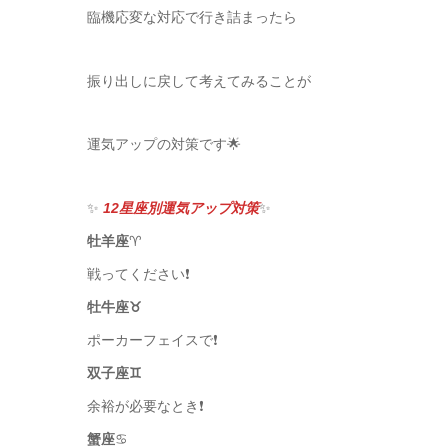
臨機応変な対応で行き詰まったら
振り出しに戻して考えてみることが
運気アップの対策です🌟
✨
12星座別運気アップ対策
✨
牡羊座
♈️
戦ってください❗️
牡牛座♉️
ポーカーフェイスで❗️
双子座♊️
余裕が必要なとき❗️
蟹座
♋️