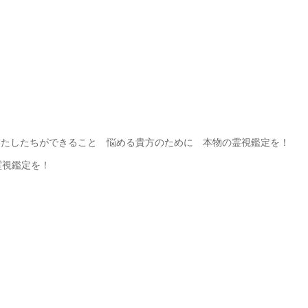
 わたしたちができること 悩める貴方のために 本物の霊視鑑定を！
霊視鑑定を！