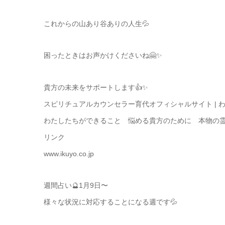
これからの山あり谷ありの人生💦
困ったときはお声かけくださいね🤗✨
貴方の未来をサポートします👍✨
スピリチュアルカウンセラー育代オフィシャルサイト |
わたしたちができること 悩める貴方のために 本物の
リンク
www.ikuyo.co.jp
週間占い🔮1月9日〜
様々な状況に対応することになる週です💦