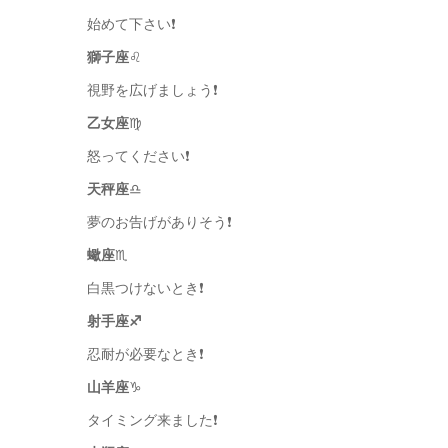
始めて下さい❗️
獅子座
♌️
視野を広げましょう❗️
乙女座
♍️
怒ってください❗️
天秤座
♎️
夢のお告げがありそう❗️
蠍座
♏️
白黒つけないとき❗️
射手座♐️
忍耐が必要なとき❗️
山羊座
♑️
タイミング来ました❗️