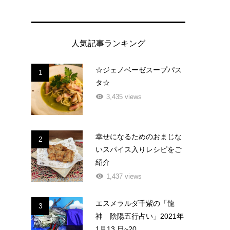
人気記事ランキング
☆ジェノベーゼスープパス
1
タ☆
3,435 views
幸せになるためのおまじな
2
いスパイス入りレシピをご
紹介
1,437 views
エスメラルダ千紫の「龍
3
神 陰陽五行占い」2021年
1月13 日~20...