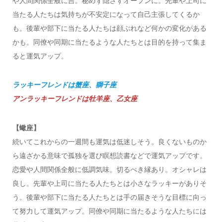
や人間関係全般に吉。秘めず隠さずオープンに。先輩や上司に
当たる人たちは気持ちが不安定になって自己主張してくるか
も。後輩や部下に当たる人たちは顔ぶれなど何かの変化がある
かも。同僚や同期に当たるような人たちとは目的を持って集ま
ると運気アップ。
ラッキーフレンドは蟹座、獅子座
アンラッキーフレンドは牡羊座、乙女座
【蠍座】
続いてこれからの一週間も運気は低迷しそう。良くないものか
ら遠ざかる意味で孤独を選び瞑想読書などで運気アップです。
恋愛や人間関係全般に低調気味。切るべき縁あり。オシャレは
良し。先輩や上司に当たる人たちとは小さなラッキーがありそ
う。後輩や部下に当たる人たちとは手の届きそうな目標に向っ
て努力して運気アップ。同僚や同期に当たるような人たちには