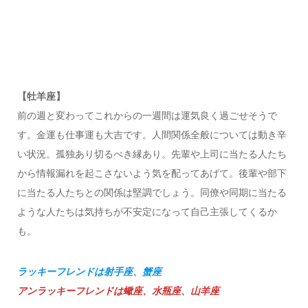
【牡羊座】
前の週と変わってこれからの一週間は運気良く過ごせそうで
す。金運も仕事運も大吉です。人間関係全般については動き辛
い状況。孤独あり切るべき縁あり。先輩や上司に当たる人たち
から情報漏れを起こさないよう気を配ってあげて。後輩や部下
に当たる人たちとの関係は堅調でしょう。同僚や同期に当たる
ような人たちは気持ちが不安定になって自己主張してくるか
も。
ラッキーフレンドは射手座、蟹座
アンラッキーフレンドは蠍座、水瓶座、山羊座