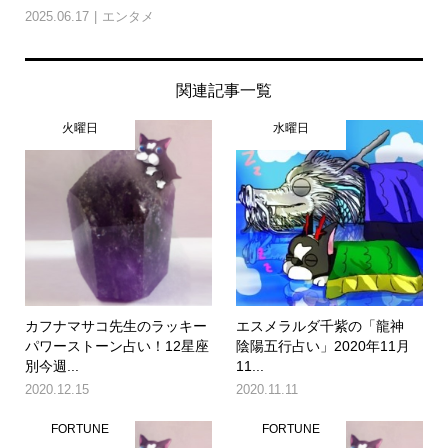
2025.06.17
エンタメ
関連記事一覧
火曜日
水曜日
カフナマサコ先生のラッキー
エスメラルダ千紫の「龍神
パワーストーン占い！12星座
陰陽五行占い」2020年11月
別今週...
11...
2020.12.15
2020.11.11
FORTUNE
FORTUNE