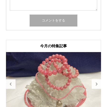
今月の特集記事

