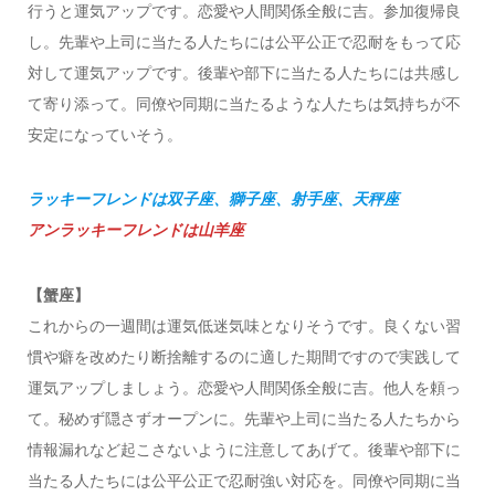
行うと運気アップです。恋愛や人間関係全般に吉。参加復帰良
し。先輩や上司に当たる人たちには公平公正で忍耐をもって応
対して運気アップです。後輩や部下に当たる人たちには共感し
て寄り添って。同僚や同期に当たるような人たちは気持ちが不
安定になっていそう。
ラッキーフレンドは双子座、獅子座、射手座、天秤座
アンラッキーフレンドは山羊座
【蟹座】
これからの一週間は運気低迷気味となりそうです。良くない習
慣や癖を改めたり断捨離するのに適した期間ですので実践して
運気アップしましょう。恋愛や人間関係全般に吉。他人を頼っ
て。秘めず隠さずオープンに。先輩や上司に当たる人たちから
情報漏れなど起こさないように注意してあげて。後輩や部下に
当たる人たちには公平公正で忍耐強い対応を。同僚や同期に当