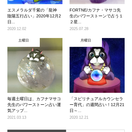
エスメラルダ千紫の「龍神
FORTNE/カフナ・マサコ先
陰陽五行占い」2020年12月2
生のパワーストーンで占う１
日...
２星...
2020.12.02
2025.07.28
土曜日
月曜日
毎週土曜日は、カフナマサコ
「スピリチュアルカウンセラ
先生のパワーストーン占い運
ー育代」の週間占い！12月21
気アップ...
日～...
2021.03.13
2020.12.21