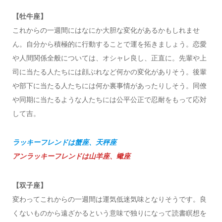
【牡牛座】
これからの一週間にはなにか大胆な変化があるかもしれませ
ん。自分から積極的に行動することで運を拓きましょう。恋愛
や人間関係全般については、オシャレ良し、正直に。先輩や上
司に当たる人たちには顔ぶれなど何かの変化がありそう。後輩
や部下に当たる人たちには何か裏事情があったりしそう。同僚
や同期に当たるような人たちには公平公正で忍耐をもって応対
して吉。
ラッキーフレンドは蟹座、天秤座
アンラッキーフレンドは山羊座、蠍座
【双子座】
変わってこれからの一週間は運気低迷気味となりそうです。良
くないものから遠ざかるという意味で独りになって読書瞑想を