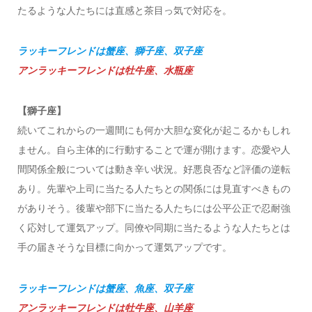
たるような人たちには直感と茶目っ気で対応を。
ラッキーフレンドは蟹座、獅子座、双子座
アンラッキーフレンドは牡牛座、水瓶座
【獅子座】
続いてこれからの一週間にも何か大胆な変化が起こるかもしれ
ません。自ら主体的に行動することで運が開けます。恋愛や人
間関係全般については動き辛い状況。好悪良否など評価の逆転
あり。先輩や上司に当たる人たちとの関係には見直すべきもの
がありそう。後輩や部下に当たる人たちには公平公正で忍耐強
く応対して運気アップ。同僚や同期に当たるような人たちとは
手の届きそうな目標に向かって運気アップです。
ラッキーフレンドは蟹座、魚座、双子座
アンラッキーフレンドは牡牛座、山羊座