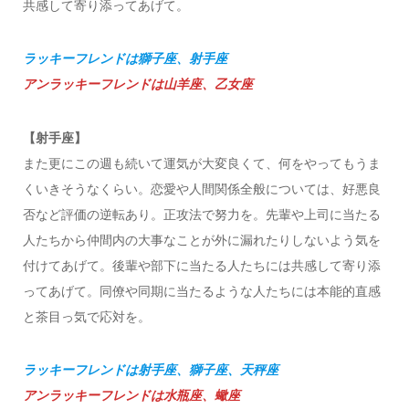
共感して寄り添ってあげて。
ラッキーフレンドは獅子座、射手座
アンラッキーフレンドは山羊座、乙女座
【射手座】
また更にこの週も続いて運気が大変良くて、何をやってもうま
くいきそうなくらい。恋愛や人間関係全般については、好悪良
否など評価の逆転あり。正攻法で努力を。先輩や上司に当たる
人たちから仲間内の大事なことが外に漏れたりしないよう気を
付けてあげて。後輩や部下に当たる人たちには共感して寄り添
ってあげて。同僚や同期に当たるような人たちには本能的直感
と茶目っ気で応対を。
ラッキーフレンドは射手座、獅子座、天秤座
アンラッキーフレンドは水瓶座、蠍座