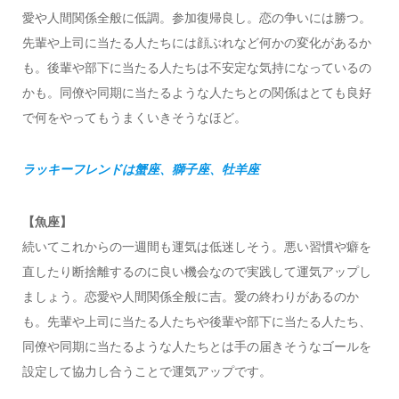
愛や人間関係全般に低調。参加復帰良し。恋の争いには勝つ。
先輩や上司に当たる人たちには顔ぶれなど何かの変化があるか
も。後輩や部下に当たる人たちは不安定な気持になっているの
かも。同僚や同期に当たるような人たちとの関係はとても良好
で何をやってもうまくいきそうなほど。
ラッキーフレンドは蟹座、獅子座、牡羊座
【魚座】
続いてこれからの一週間も運気は低迷しそう。悪い習慣や癖を
直したり断捨離するのに良い機会なので実践して運気アップし
ましょう。恋愛や人間関係全般に吉。愛の終わりがあるのか
も。先輩や上司に当たる人たちや後輩や部下に当たる人たち、
同僚や同期に当たるような人たちとは手の届きそうなゴールを
設定して協力し合うことで運気アップです。