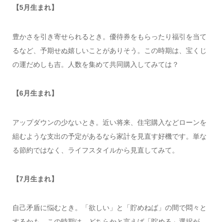
【5月生まれ】
豊かさを引き寄せられるとき。優待券をもらったり福引を当て
るなど、予期せぬ嬉しいことがありそう。この時期は、宝くじ
の運だめしも吉。人数を集めて共同購入してみては？
【6月生まれ】
アップダウンの少ないとき。近い将来、住宅購入などローンを
組むような支出の予定があるなら家計を見直す好機です。単な
る節約ではなく、ライフスタイルから見直してみて。
【7月生まれ】
自己矛盾に悩むとき。「欲しい」と「貯めねば」の間で悶々と
するかも。この時期は、どちらかと言えば「貯める」選択が